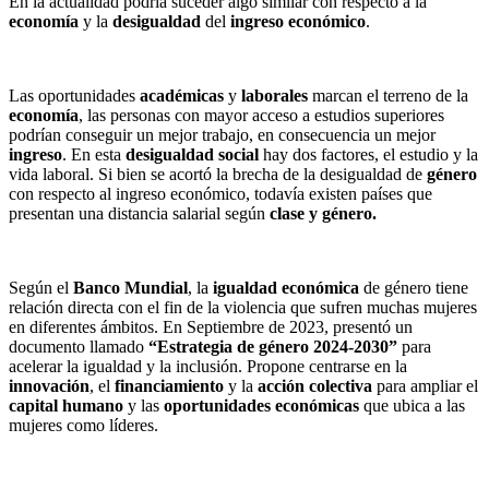
En la actualidad podría suceder algo similar con respecto a la
economía
y la
desigualdad
del
ingreso económico
.
Las oportunidades
académicas
y
laborales
marcan el terreno de la
economía
, las personas con mayor acceso a estudios superiores
podrían conseguir un mejor trabajo, en consecuencia un mejor
ingreso
. En esta
desigualdad social
hay dos factores, el estudio y la
vida laboral. Si bien se acortó la brecha de la desigualdad de
género
con respecto al ingreso económico, todavía existen países que
presentan una distancia salarial según
clase y género.
Según el
Banco Mundial
, la
igualdad económica
de género tiene
relación directa con el fin de la violencia que sufren muchas mujeres
en diferentes ámbitos. En Septiembre de 2023, presentó un
documento llamado
“Estrategia de género 2024-2030”
para
acelerar la igualdad y la inclusión. Propone centrarse en la
innovación
, el
financiamiento
y la
acción
colectiva
para ampliar el
capital
humano
y las
oportunidades económicas
que ubica a las
mujeres como líderes.