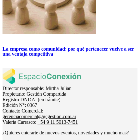
La empresa como comunidad: por qué pertenecer vuelve a ser
una ventaja competitiva
Director responsable:
Mirtha Julian
Propietario:
Gestión Compartida
Registro DNDA:
(en trámite)
Edición N°:
0367
Contacto Comercial:
gerenciacomercial@gcgestion.com.ar
Valeria Carrasco:
+54 9 11 5013-7451
¿Quieres enterarte de nuevos eventos, novedades y mucho mas?