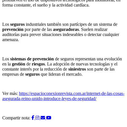
forma constante, el sueño y la actividad cardíaca.
Los
seguros
industriales también son partícipes de un sistema de
prevención
por parte de las
aseguradoras
. Suelen realizar
auditorías para prever situaciones indeseables o detectar cualquier
amenaza.
Los
sistemas de prevención
de seguros representan una evolución
en la
gestión
de
riesgos
. La adopción de nuevas tecnologías y el
constante interés por la reducción de
siniestros
son parte de las
empresas de
seguros
que lideran el mercado.
Ver más:
https://espacioconexionrevista.com.ar/internet-de-las-cosas-
asegurada-reino-unido-introduce-leyes-de-seguridad/
Compartir nota: