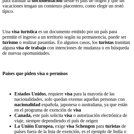
para tramitar la
documentación
desde el país de origen y que las
vacaciones tengan un comienzo placentero, como elegir un restó
típico.
Una
visa turística
es un documento emitido por un país para
permitir el ingreso a un territorio según su permanencia, puede ser
turismo
o realizar pasantías. En algunos casos, los
turistas
tramitan
alguna
visa de trabajo
con intenciones de mudanza o en búsqueda
de nuevas oportunidades.
Países que piden visa o permisos
Estados Unidos
, requiere
visa
para la mayoría de las
nacionalidades, solo quedan exentas aquellas personas con
nacionalidad
española, japonesa o australiana, ya que están
en el programa de exención de
visa
Canadá,
este país solicita
visa
o autorización electrónica de
viaje, siempre dependiendo el país de origen
La Unión Europea,
exige
visa
Schengen
para
turistas
de
países fuera de la lista de exención, es el ejemplo de India o